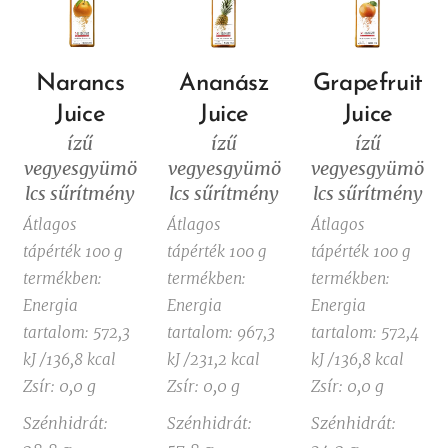
Narancs
Ananász
Grapefruit
Juice
Juice
Juice
ízű
ízű
ízű
vegyesgyümö
vegyesgyümö
vegyesgyümö
lcs sűrítmény
lcs sűrítmény
lcs sűrítmény
Átlagos
Átlagos
Átlagos
tápérték 100 g
tápérték 100 g
tápérték 100 g
termékben:
termékben:
termékben:
Energia
Energia
Energia
tartalom: 572,3
tartalom: 967,3
tartalom: 572,4
kJ /136,8 kcal
kJ /231,2 kcal
kJ /136,8 kcal
Zsír: 0,0 g
Zsír: 0,0 g
Zsír: 0,0 g
Szénhidrát:
Szénhidrát:
Szénhidrát: