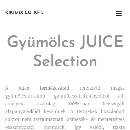
KIKIMIX CO. KFT.
Gyümölcs JUICE
Selection
A
juice termékcsalád
rendkívül magas
gyümölcstartalmú gyümölcssűrítményekből áll,
amelyek kizárólag
100%-ban bevizsgált
alapanyagokból
készülnek. A termékek
hozzáadott
cukrot nem tartalmaznak
, színezék- és mesterséges
összetevőktől mentesek, így valódi, tiszta