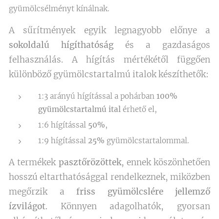
gyümölcsélményt kínálnak.
A sűrítmények egyik legnagyobb előnye a
sokoldalú hígíthatóság
és a gazdaságos
felhasználás. A hígítás mértékétől függően
különböző gyümölcstartalmú italok készíthetők:
1:3 arányú hígítással a pohárban
100%
gyümölcstartalmú ital
érhető el,
1:6 hígítással
50%
,
1:9 hígítással
25%
gyümölcstartalommal.
A termékek
pasztőrözöttek
, ennek köszönhetően
hosszú eltarthatósággal rendelkeznek, miközben
megőrzik a
friss gyümölcslére jellemző
ízvilágot
. Könnyen adagolhatók, gyorsan