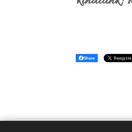
kínálunk! 
Share
KIKIMIX CO. KFT.