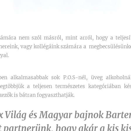
ámára nem szól másról, mint arról, hogy a teljesít
nereink, vagy kollégáink számára a megbecsülésünk
yal.
en alkalmasabbak sok P.O.S-nél, üveg alkoholná
legtöbbjük a teljesen természetes kategóriában ké
ezők is bátran fogyaszthatják.
2x Világ és Magyar
bajnok
Barten
t partnerünk, hogy akár a kis ki