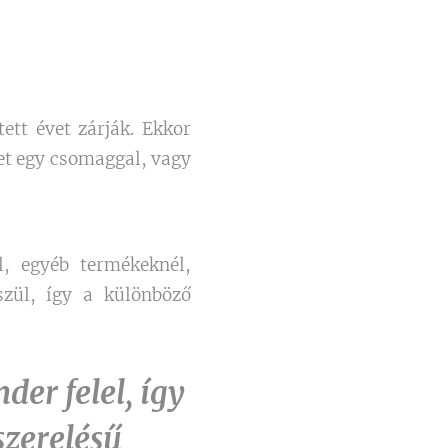
ett évet zárják. Ekkor
et egy csomaggal, vagy
l, egyéb termékeknél,
szül, így a különböző
der felel, így
szerelésű