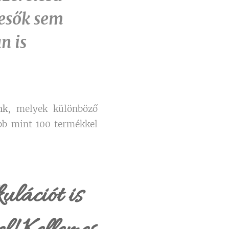
 esők sem
n is
nk
, melyek különböző
bb mint 100 termékkel
ulációt is