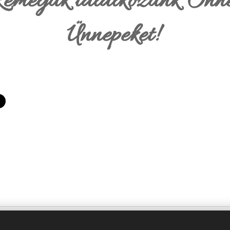
Reméljük találkozunk Önne
Ünnepeket!