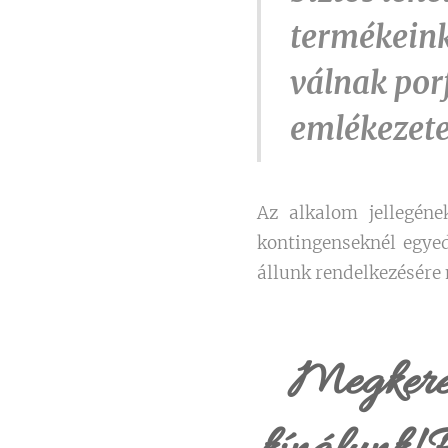
termékeink
válnak porf
emlékezetes
Az alkalom jellegéne
kontingenseknél egyed
állunk rendelkezésére
Megkeresé