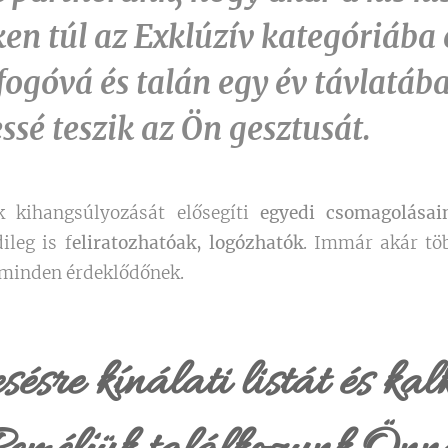
en túl az Exklúzív kategóriába
ogóvá és talán egy év távlatába
sé teszik az Ön gesztusát.
k kihangsúlyozását elősegíti
egyedi csomagolásai
ileg is f
eliratozhatóak, logózhatók
. Immár akár tö
 minden érdeklődőnek.
sre kínálati listát és kalk