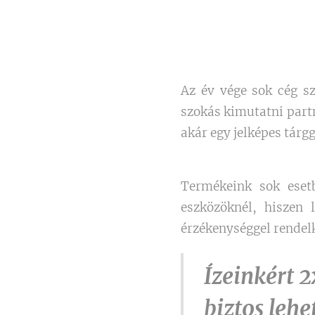
Az év vége sok cég sz
szokás kimutatni part
akár egy jelképes tárgg
Termékeink sok esetb
eszközöknél, hiszen 
érzékenységgel rendelk
Ízeinkért 
biztos lehe