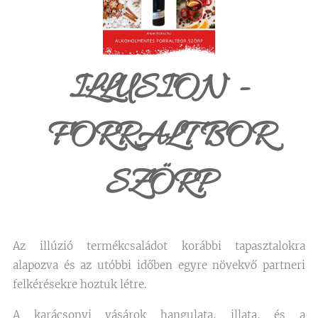
ILLUSION -
FORRALT BOR
SZÖRP
Az illúzió termékcsaládot korábbi tapasztalokra
alapozva és az utóbbi időben egyre növekvő partneri
felkérésekre hoztuk létre.
A karácsonyi vásárok hangulata, illata, és a