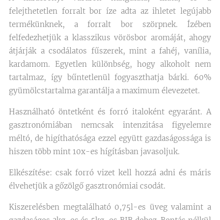
felejthetetlen forralt bor íze adta az ihletet legújabb
termékünknek, a forralt bor szörpnek. Ízében
felfedezhetjük a klasszikus vörösbor aromáját, ahogy
átjárják a csodálatos fűszerek, mint a fahéj, vanília,
kardamom. Egyetlen különbség, hogy alkoholt nem
tartalmaz, így bűntetlenül fogyaszthatja bárki. 60%
gyümölcstartalma garantálja a maximum élevezetet.
Használható öntetként és forró italoként egyaránt. A
gasztronómiában nemcsak intenzitása figyelemre
méltó, de higíthatósága ezzel együtt gazdaságossága is
hiszen több mint 10x-es hígításban javasoljuk.
Elkészítése: csak forró vizet kell hozzá adni és máris
élvehetjük a gőzölgő gasztronómiai csodát.
Kiszerelésben megtalálható 0,75l-es üveg valamint a