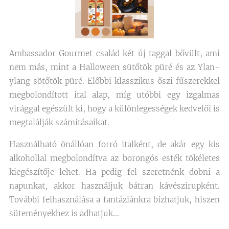
Ambassador Gourmet család két új taggal bővült, ami
nem más, mint a Halloween sütőtök püré és az Ylan-
ylang sötőtök püré. Előbbi klasszikus őszi fűszerekkel
megbolondított ital alap, míg utóbbi egy izgalmas
virággal egészült ki, hogy a különlegességek kedvelői is
megtalálják számításaikat.
Használható önállóan forró italként, de akár egy kis
alkohollal megbolondítva az borongós esték tökéletes
kiegészítője lehet. Ha pedig fel szeretnénk dobni a
napunkat, akkor használjuk bátran kávészirupként.
További felhasználása a fantáziánkra bízhatjuk, hiszen
süteményekhez is adhatjuk...